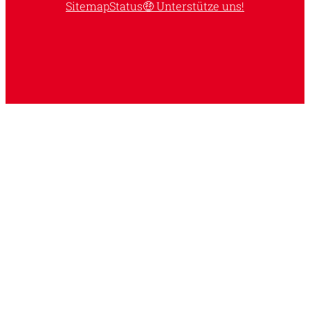
Sitemap
Status
🤑 Unterstütze uns!