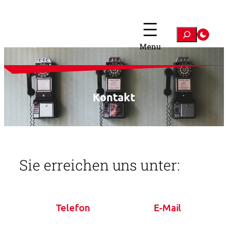
Zum
Inhalt
springen
Suchen
Kontakt
Sie erreichen uns unter:
Telefon
E-Mail